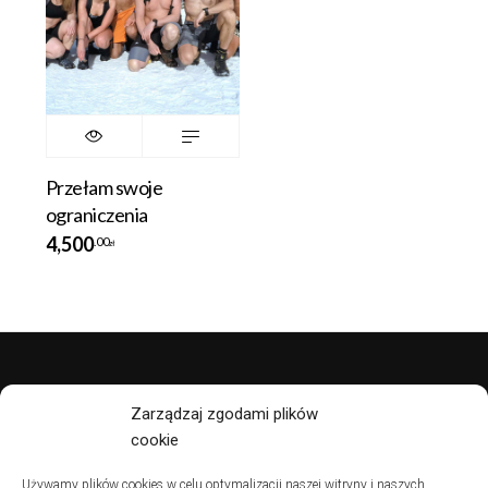
Przełam swoje
ograniczenia
4,500
.00
zł
polityka prywatności
Zarządzaj zgodami plików
cookie
regulamin
Używamy plików cookies w celu optymalizacji naszej witryny i naszych