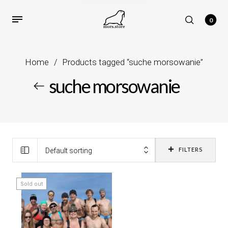
0
Home
/
Products tagged “suche morsowanie”
suche morsowanie
FILTERS
Default sorting
Sold out