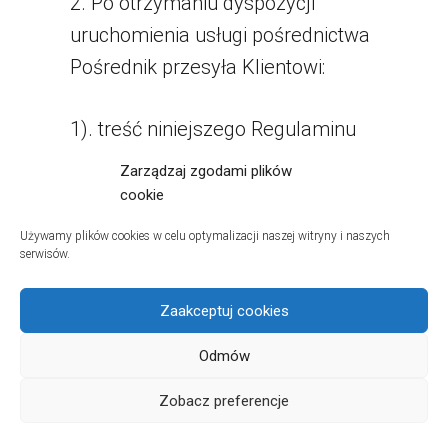
2. Po otrzymaniu dyspozycji
uruchomienia usługi pośrednictwa
Pośrednik przesyła Klientowi:
1). treść niniejszego Regulaminu
utrwaloną na trwałym nośniku,
Zarządzaj zgodami plików
cookie
2). informację, że zgodnie z Ustawą o
Używamy plików cookies w celu optymalizacji naszej witryny i naszych
prawach konsumenta, aby usługa
serwisów.
pośrednictwa mogła zostać wykonana
Zaakceptuj cookies
przed upływem 14 dni od daty zawarcia
umowy, konieczne jest wyraźne żądanie
Odmów
Klienta w tym zakresie utrwalone na
Zobacz preferencje
trwałym nośniku,