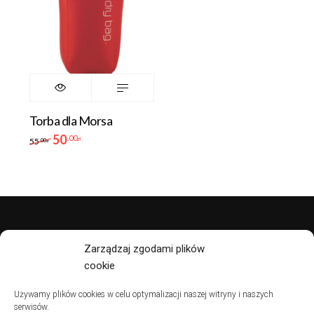
Torba dla Morsa
50
.00
zł
55
.00
zł
polityka prywatności
Zarządzaj zgodami plików
cookie
regulamin
Używamy plików cookies w celu optymalizacji naszej witryny i naszych
serwisów.