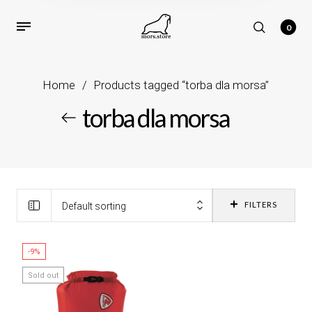
0
Home
/
Products tagged “torba dla morsa”
torba dla morsa
FILTERS
Default sorting
-9%
Sold out