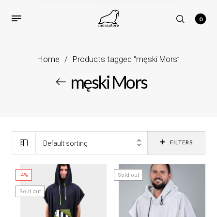
0
Home
/
Products tagged “męski Mors”
męski Mors
FILTERS
Default sorting
-4%
Sold out
Sold out