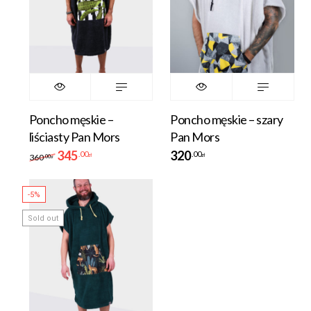
Poncho męskie –
Poncho męskie – szary
liściasty Pan Mors
Pan Mors
345
320
.00
.00
zł
zł
360
.00
zł
-5%
Sold out