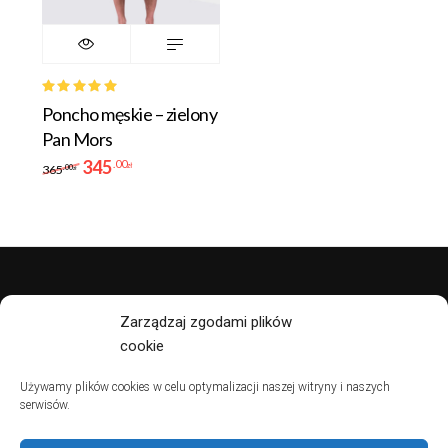
Rated
Poncho męskie – zielony
5.00
out
of 5
Pan Mors
345
.00
zł
365
.00
zł
Zarządzaj zgodami plików
polityka prywatności
cookie
regulamin
Używamy plików cookies w celu optymalizacji naszej witryny i naszych
serwisów.