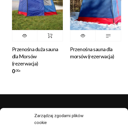
Przenośna duża sauna
Przenośna sauna dla
dla Morsów
morsów (rezerwacja)
(rezerwacja)
0
.00
zł
polityka prywatności
Zarządzaj zgodami plików
cookie
regulamin