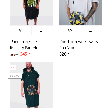
Poncho męskie –
Poncho męskie – szary
liściasty Pan Mors
Pan Mors
345
320
.00
.00
zł
zł
360
.00
zł
-5%
Sold out