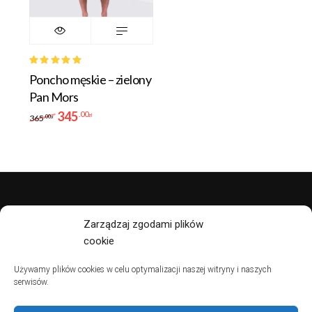
Rated
Poncho męskie – zielony
5.00
out
of 5
Pan Mors
345
.00
zł
365
.00
zł
Zarządzaj zgodami plików
polityka prywatności
cookie
regulamin
Używamy plików cookies w celu optymalizacji naszej witryny i naszych
serwisów.