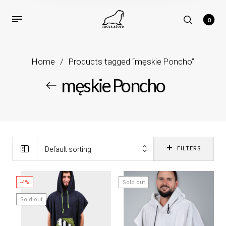
0
Home
/
Products tagged “męskie Poncho”
męskie Poncho
FILTERS
Default sorting
-4%
Sold out
Sold out