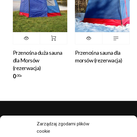
Przenośna duża sauna
Przenośna sauna dla
dla Morsów
morsów (rezerwacja)
(rezerwacja)
0
.00
zł
polityka prywatności
Zarządzaj zgodami plików
cookie
regulamin