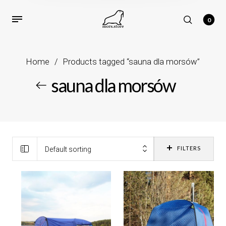
0
Home
/
Products tagged “sauna dla morsów”
sauna dla morsów
FILTERS
Default sorting