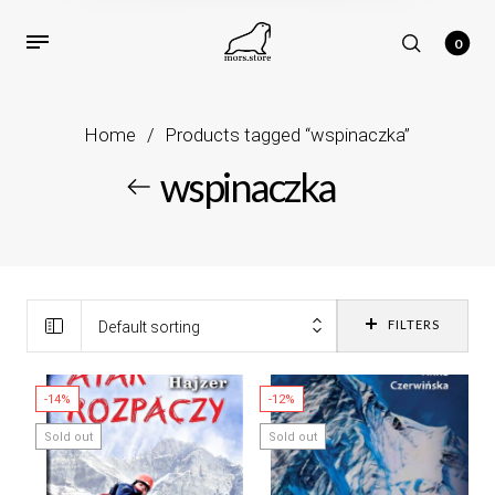
0
Home
/
Products tagged “wspinaczka”
wspinaczka
FILTERS
Default sorting
-14%
-12%
Sold out
Sold out