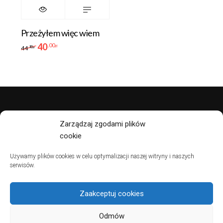
Przeżyłem więc wiem
40
.00
zł
44
.90
zł
Zarządzaj zgodami plików
polityka prywatności
cookie
regulamin
Używamy plików cookies w celu optymalizacji naszej witryny i naszych
serwisów.
Zaakceptuj cookies
© 2021
mors.store
Odmów