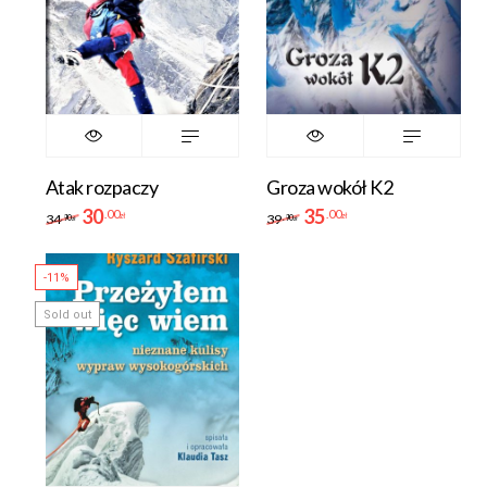
Atak rozpaczy
Groza wokół K2
30
35
.00
.00
zł
zł
34
39
.90
.90
zł
zł
-11%
Sold out