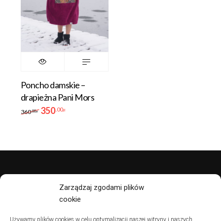
Poncho damskie –
drapieżna Pani Mors
350
.00
zł
360
.00
zł
polityka prywatności
Zarządzaj zgodami plików
cookie
regulamin
Używamy plików cookies w celu optymalizacji naszej witryny i naszych