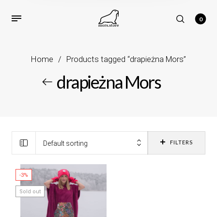
0
Home
/
Products tagged “drapieżna Mors”
drapieżna Mors
FILTERS
Default sorting
-3%
Sold out