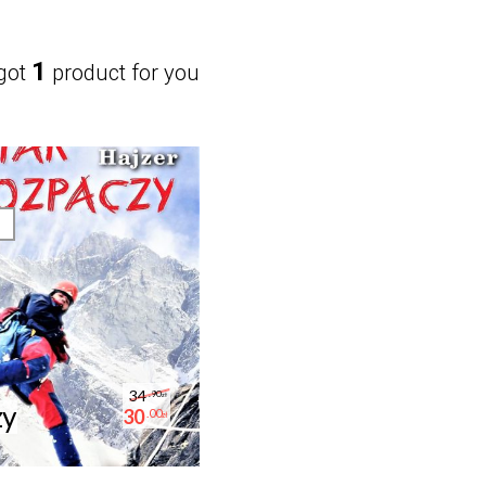
1
got
product for you
34
.90
zł
zy
30
.00
zł