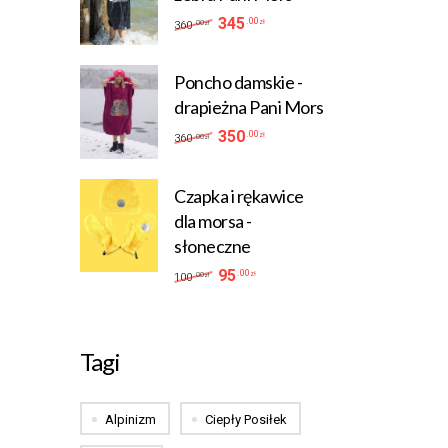
345
.00
360
zł
.00
zł
Poncho damskie -
drapieżna Pani Mors
350
.00
360
zł
.00
zł
Czapka i rękawice
dla morsa -
słoneczne
95
.00
100
zł
.00
zł
Tagi
Alpinizm
Ciepły Posiłek