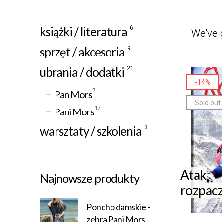
książki / literatura
6
We've 
sprzęt / akcesoria
9
ubrania / dodatki
21
-14%
7
Pan Mors
Sold out
17
Pani Mors
warsztaty / szkolenia
3
Atak
Najnowsze produkty
rozpac
Poncho damskie -
zebra Pani Mors