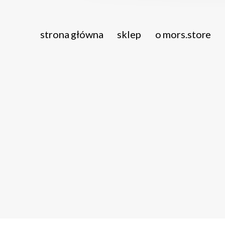
strona główna
sklep
o mors.store