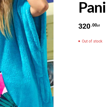
Pani
320
.00
zł
Out of stock