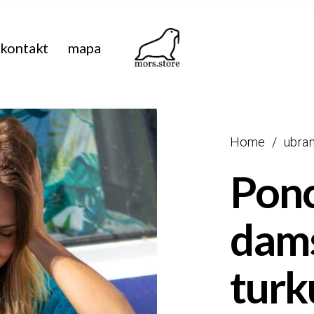
kontakt
mapa
Home
/
ubran
Pon
dams
tur