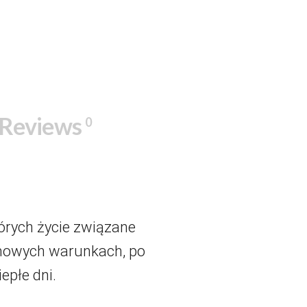
Reviews
0
órych życie związane
zimowych warunkach, po
epłe dni.