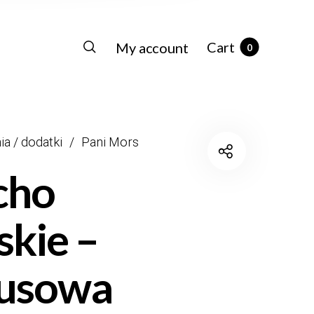
Cart
My account
0
ia / dodatki
/
Pani Mors
cho
kie –
kusowa