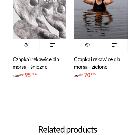
Czapka i rękawice dla
Czapka i rękawice dla
morsa – śnieżne
morsa – zielone
95
70
.00
.00
zł
zł
100
75
.00
.00
zł
zł
Related products