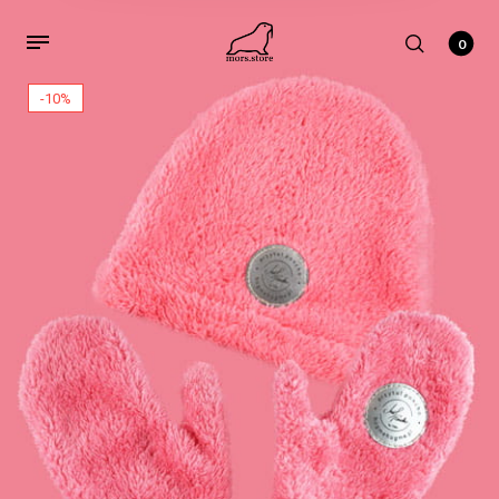
0
-10%