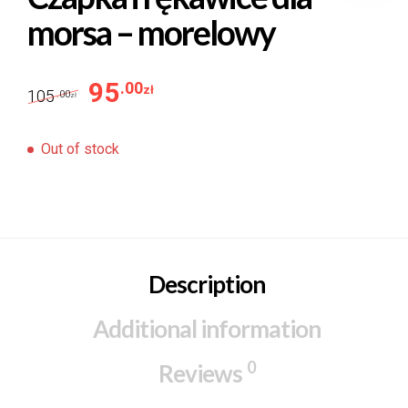
morsa – morelowy
95
.00
zł
105
.00
zł
Out of stock
Description
Additional information
0
Reviews